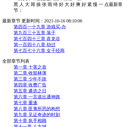
黑 人 大 屌 操 张 雨 绮 好 大 好 爽 好 紧 慢 一 点最新章
节：
最新章节 更新时间：2021-10-16 08:10:06
第四百一十九章 游戏买-办
第九百三十五章 落子
第七百四十三章 盘龙谷
第一百四十八章 劫过
第七百七十六章 女子经商
全部章节列表
第一章 十害之首
第二章 收留林薄
第三章 少年不跪
第四章 收费广告
第五章 遴选之日
第六章 一言道出通神路
第七章 重逢
第八章 匪夷所思的构想
第九章 见证奇迹的时刻
第十章 执手相顾
第十一章 八方城