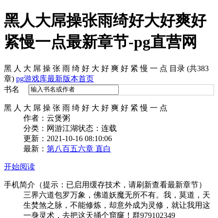
黑人大屌操张雨绮好大好爽好
紧慢一点最新章节-pg直营网
黑 人 大 屌 操 张 雨 绮 好 大 好 爽 好 紧 慢 一 点 目录 (共383
章)
pg游戏库最新版本首页
书名
黑 人 大 屌 操 张 雨 绮 好 大 好 爽 好 紧 慢 一 点
作者：云煲粥
分类：网游江湖
状态：连载
更新：2021-10-16 08:10:06
最新：
第八百五六章 直白
开始阅读
手机简介（提示：已启用缓存技术，请刷新查看最新章节）
三界六道包罗万象，佛道妖魔无所不有。我，莫道，天
生焚煞之脉，不能修炼，却意外成为灵修，就让我用这
一身灵术，去把这天捅个窟窿！群979102349