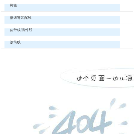
脚轮
倍速链装配线
皮带线/插件线
滚筒线