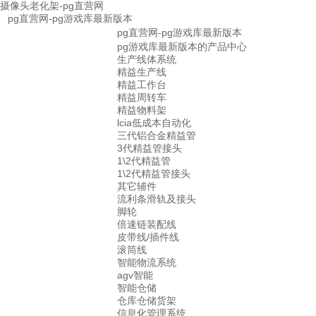
摄像头老化架-pg直营网
pg直营网-pg游戏库最新版本
pg直营网-pg游戏库最新版本
pg游戏库最新版本的产品中心
生产线体系统
精益生产线
精益工作台
精益周转车
精益物料架
lcia低成本自动化
三代铝合金精益管
3代精益管接头
1\2代精益管
1\2代精益管接头
其它辅件
流利条滑轨及接头
脚轮
倍速链装配线
皮带线/插件线
滚筒线
智能物流系统
agv智能
智能仓储
仓库仓储货架
信息化管理系统