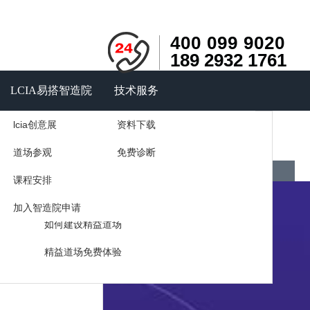
400 099 9020
189 2932 1761
LCIA易搭智造院
技术服务
lcia创意展
资料下载
询
户见证
精益智能道场
道场参观
免费诊断
力量
道场展示
课程安排
咨询
精益道场的作用
加入智造院申请
如何建设精益道场
精益道场免费体验