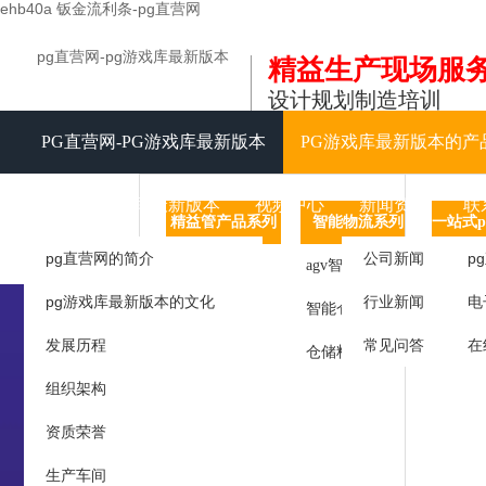
ehb40a 钣金流利条-pg直营网
pg直营网-pg游戏库最新版本
精益生产现场服
设计规划制造培训
PG直营网-PG游戏库最新版本
PG游戏库最新版本的产
关于PG游戏库最新版本
视频中心
新闻资讯
联
精益管产品系列
智能物流系列
信息化
pg直营网的简介
公司新闻
p
精益管产线
agv智能
tpm
pg游戏库最新版本的文化
行业新闻
电
工作台
智能仓储
工作
发展历程
常见问答
在
周转车
仓储料架
呼叫
组织架构
物料架
库房
资质荣誉
精益管
生产车间
精益管接头及辅件
统计