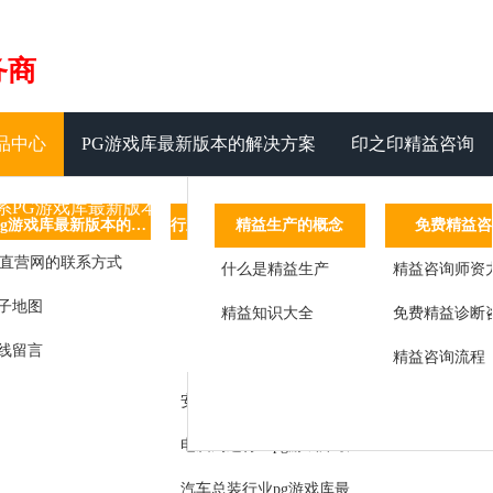
务商
品中心
PG游戏库最新版本的解决方案
印之印精益咨询
系PG游戏库最新版本
管理系统
自动化设备
一站式pg游戏库最新版本的解决方案
精益生产的概念
行业pg游戏库最新版本的解决方案
免费精益咨
客
g直营网的联系方式
设备管理
非标自动化
精益运营一站式pg游戏库最新版本的解决方案
什么是精益生产
消费类电子行业pg游戏库最新版本的解决方案
精益咨询师资
标杆客户
子地图
状态
智能单机
精益生产线体pg游戏库最新版本的解决方案
精益知识大全
电器行业pg游戏库最新版本的解决方案
免费精益诊断
客户感言
线留言
服务
皮带线
智能仓储物流pg游戏库最新版本的解决方案
通讯设备行业pg游戏库最新版本的解决方案
精益咨询流程
改进成果
管理
总装线
安防行业pg游戏库最新版本的解决方案
生产节拍检测及控制
插件线
电脑周边行业pg游戏库最新版本的解决方案
报表
汽车总装行业pg游戏库最新版本的解决方案