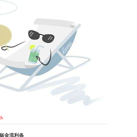
头
0a 钣金流利条