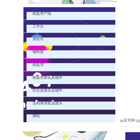
精益管产线
工作台
周转车
物料架
精益管
精益管接头及辅件
铝合金接头及辅件
流利条滑轨及接头
脚轮
pg直营网-