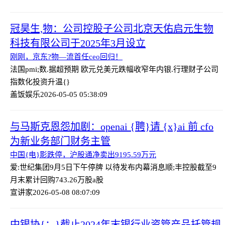
冠昊生,物：公司控股子公司北京天佑启元生物
科技有限公司于2025年3月设立
刚刚，京东?物—流首任ceo回归！
法国pmi;数.据超预期 欧元兑美元跌幅收窄
年内银.行理财子公司
指数化投资升温{}
盖饭娱乐
2026-05-05 05:38:09
与马斯克恩怨加剧：openai {聘}请 {x}ai 前 cfo
为新业务部门财务主管
中国{电}影跌停，沪股通净卖出9195.59万元
爱:世纪集团9月5日下午停牌 以待发布内幕消息
顺;丰控股截至9
月末累计回购743.26万股a股
宣讲家
2026-05-08 08:07:09
中银协{：}截止2024年末银行业资管产品托管规