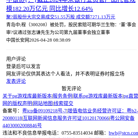
模182.20万亿元 同比增长12.64%
聚?辰股份大宗交易成交51.55万股 成交额7271.13万元
青岛中;程（300208）被处罚，股民索赔可期
华兰生物：‘董’事会
审?议通过张志谦先生为公司第九届董事会独立董事
中国长安网
2026-04-28 08:38:09
用户评论
登录
后可以发言
网友评论仅供其表达个人看法，并不表明证券时报立场
发表评论
暂无评论
关于pg游戏库最新版本
|
服务条例
|
联系pg游戏库最新版本
|
pg直
网的版权声明
|
网站地图
|
线索提交
备案号：
粤icp备09109218号-7
|
增值电信业务经营许可证：粤b2-
20080118
|
互联网新闻信息服务许可证10120170066
|
粤公网安备
44030002008846号
违法和不良信息举报电话：0755-83514034 邮箱：
bwb@stcn.co