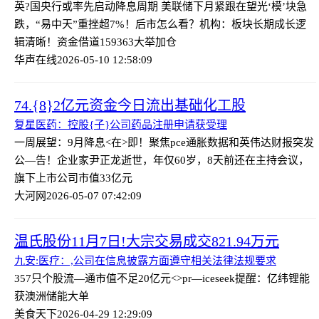
英?国央行或率先启动降息周期 美联储下月紧跟在望
光‘模’块急
跌，“易中天”重挫超7%！后市怎么看？机构：板块长期成长逻
辑清晰！资金借道159363大举加仓
华声在线
2026-05-10 12:58:09
74.{8}2亿元资金今日流出基础化工股
复星医药：控股{子}公司药品注册申请获受理
一周展望：9月降息<在>即！聚焦pce通胀数据和英伟达财报
突发
公—告！企业家尹正龙逝世，年仅60岁，8天前还在主持会议，
旗下上市公司市值33亿元
大河网
2026-05-07 07:42:09
温氏股份11月7日!大宗交易成交821.94万元
九安:医疗：,公司在信息披露方面遵守相关法律法规要求
357只个股流—通市值不足20亿元<>
pr—iceseek提醒：亿纬锂能
获澳洲储能大单
美食天下
2026-04-29 12:29:09