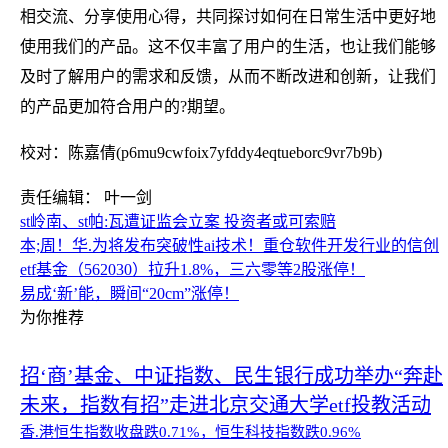
相交流、分享使用心得，共同探讨如何在日常生活中更好地
使用我们的产品。这不仅丰富了用户的生活，也让我们能够
及时了解用户的需求和反馈，从而不断改进和创新，让我们
的产品更加符合用户的?期望。
校对：陈嘉倩(p6mu9cwfoix7yfddy4eqtueborc9vr7b9b)
责任编辑： 叶一剑
st岭南、st帕:瓦遭证监会立案 投资者或可索赔
本;周！华.为将发布突破性ai技术！重仓软件开发行业的信创
etf基金（562030）拉升1.8%，三六零等2股涨停！
易成‘新’能，瞬间“20cm”涨停！
为你推荐
招‘商’基金、中证指数、民生银行成功举办“奔赴
未来，指数有招”走进北京交通大学etf投教活动
香.港恒生指数收盘跌0.71%，恒生科技指数跌0.96%