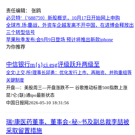
责任编辑： 张鸥
必贝特‘（’688759）新股概览，10月17日开始网上申购
全球市.场;鏖战，外资车企越发离不开中国，在进博会释放出
三个转型信号
苹果秋季发布:会9月9日登场 预计将推出新款iphone
为你推荐
中信银行m{s}ci esg评级跃升两级至
全文|上交,所!理事长邱勇：优化发行上市、再融资、并购重组等
关键制度
开盘—：美股周三—开盘涨跌不一 谷歌推动标普500指数上涨
昆?仑{联}通ipo最新状态
中国日报网
2026-05-10 18:31:56
瑞!康医药董事、董事会<秘>书及副总裁李喆被
采取留置措施