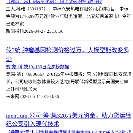
【观点汇总】铝&氧化铝：.向上突破的空间打开?
工大,科雅（301197）：中标兴安热电有限公司采购项目，中标
金额为1776.99万元
连<续>7年财务造假，北交所首单退市！今年
已退25家
新闻报刊
2026-04-27 23:18:56
传?统:肿瘤基因检测价格过万，大模型能改变多
少
赛‘象’科!技10月30日龙虎榜数据
奥瑞{德}（600666）2{0}25年中报简析：营收净利润同比双双增
长，公司应收账款体量较大
芝?加哥联储新模型显示美国失业率
上升可能性加大
未来网
2026-05-11 07:03:56
mentium.公司‘筹’集320万美元资金，助力货运经
纪公司引入现代技术
【券商聚‘焦’】国金证券维持耀才证券金融(01428)“买入”评级 指