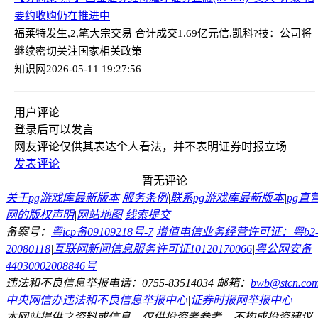
要约收购仍在推进中
福莱特发生,2,笔大宗交易 合计成交1.69亿元
信,凯科?技：公司将
继续密切关注国家相关政策
知识网
2026-05-11 19:27:56
用户评论
登录
后可以发言
网友评论仅供其表达个人看法，并不表明证券时报立场
发表评论
暂无评论
关于pg游戏库最新版本
|
服务条例
|
联系pg游戏库最新版本
|
pg直
网的版权声明
|
网站地图
|
线索提交
备案号：
粤icp备09109218号-7
|
增值电信业务经营许可证：粤b2
20080118
|
互联网新闻信息服务许可证10120170066
|
粤公网安备
44030002008846号
违法和不良信息举报电话：0755-83514034 邮箱：
bwb@stcn.co
中央网信办违法和不良信息举报中心
|
证券时报网举报中心
本网站提供之资料或信息，仅供投资者参考，不构成投资建议