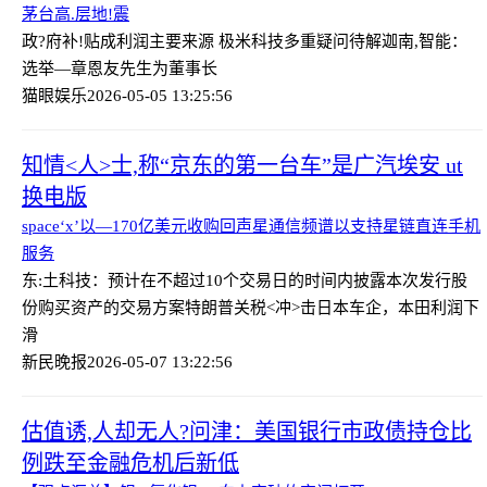
茅台高.层地!震
政?府补!贴成利润主要来源 极米科技多重疑问待解
迦南,智能：
选举—章恩友先生为董事长
猫眼娱乐
2026-05-05 13:25:56
知情<人>士,称“京东的第一台车”是广汽埃安 ut
换电版
space‘x’以—170亿美元收购回声星通信频谱以支持星链直连手机
服务
东:土科技：预计在不超过10个交易日的时间内披露本次发行股
份购买资产的交易方案
特朗普关税<冲>击日本车企，本田利润下
滑
新民晚报
2026-05-07 13:22:56
估值诱,人却无人?问津：美国银行市政债持仓比
例跌至金融危机后新低