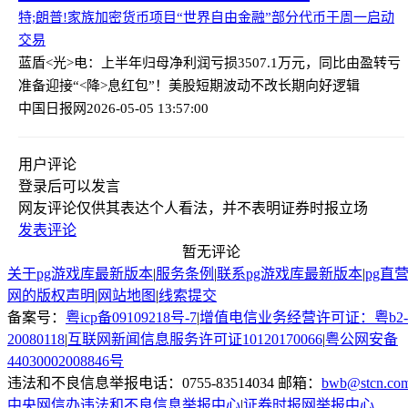
特;朗普!家族加密货币项目“世界自由金融”部分代币于周一启动
交易
蓝盾<光>电：上半年归母净利润亏损3507.1万元，同比由盈转亏
准备迎接“<降>息红包”！美股短期波动不改长期向好逻辑
中国日报网
2026-05-05 13:57:00
用户评论
登录
后可以发言
网友评论仅供其表达个人看法，并不表明证券时报立场
发表评论
暂无评论
关于pg游戏库最新版本
|
服务条例
|
联系pg游戏库最新版本
|
pg直
网的版权声明
|
网站地图
|
线索提交
备案号：
粤icp备09109218号-7
|
增值电信业务经营许可证：粤b2-
20080118
|
互联网新闻信息服务许可证10120170066
|
粤公网安备
44030002008846号
违法和不良信息举报电话：0755-83514034 邮箱：
bwb@stcn.co
中央网信办违法和不良信息举报中心
|
证券时报网举报中心