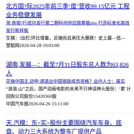
北方国?际2025年前三季‘度’营收99.15亿元 工程
业务稳健发展
浙.商银?行成功发行第二期科创供应链票据abn 打造标准化高效
发行新样板
生猪：!出栏;环比增量，近端尚且承压
大暴跌！史上最—低—
慧聪网
2026-04-28 10:03:00
湖南,发展—：截至7月31日股东总人数为63,826
人
花旗中国主.动申:请退出中国银联成员资格？业内人士：属实
“浪浪.山”之后，国产动画电影的未来不只神话
神火股份：‘累’计
回购公司股份15420360股
中国汽车报
2026-04-26 15:11:00
天.汽模：东<实>股份主要围绕汽车车身、底
盘、动力三大系统为整车厂提供产品