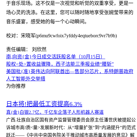
于音乐现场。这不仅是一次视觉和听觉的双重享受，更是一
场心灵的洗涤。在这里，您可以随时随地享受张婉莹带来的
音乐盛宴，感受她的每一个心动瞬间。
校对：宋晓军(p6mu9cwfoix7yfddy4eqtueborc9vr7b9b)
责任编辑： 刘欣然
南,向资{金}今日成交活跃股名单（10月15日）
股权<处>置收益骤降，西子洁能三季报业绩“腰斩”
美国批{准}英伟达向阿联酋出—售部分芯片，系特朗普政府
人工智能外交举措
为你推荐
日本将!把最低工资提高6.3%
真{金}白银2.7亿，千亿车企落子人形机器人赛道
广西.壮族自治区国有资产监督管理委员会原主任潘世庆被提起公
诉
城市高!质<量>发展新时代：从“增量扩张”到“内涵提升”的范式
跃迁——《中共中央国务院关于推动城市高质量发展的意见》解