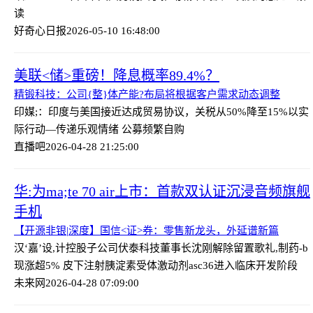
读
好奇心日报
2026-05-10 16:48:00
美联<储>重磅！降息概率89.4%？
精锻科技：公司{整}体产能?布局将根据客户需求动态调整
印媒;：印度与美国接近达成贸易协议，关税从50%降至15%
以实
际行动—传递乐观情绪 公募频繁自购
直播吧
2026-04-28 21:25:00
华:为ma;te 70 air上市：首款双认证沉浸音频旗舰
手机
【开源非银|深度】国信<证>券：零售新龙头，外延谱新篇
汉‘嘉’设,计控股子公司伏泰科技董事长沈刚解除留置
歌礼,制药-b
现涨超5% 皮下注射胰淀素受体激动剂asc36进入临床开发阶段
未来网
2026-04-28 07:09:00