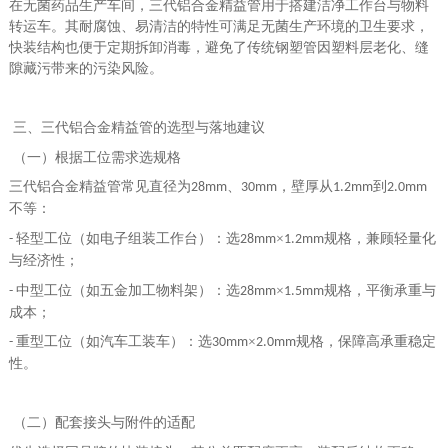
在无菌药品生产车间，三代铝合金精益管用于搭建洁净工作台与物料
转运车。其耐腐蚀、易清洁的特性可满足无菌生产环境的卫生要求，
快装结构也便于定期拆卸消毒，避免了传统钢塑管因塑料层老化、缝
隙藏污带来的污染风险。
三、三代铝合金精益管的选型与落地建议
（一）根据工位需求选规格
三代铝合金精益管常见直径为
、
，壁厚从
到
28mm
30mm
1.2mm
2.0mm
不等：
轻型工位（如电子组装工作台）：选
×
规格，兼顾轻量化
-
28mm
1.2mm
与经济性；
中型工位（如五金加工物料架）：选
×
规格，平衡承重与
-
28mm
1.5mm
成本；
重型工位（如汽车工装车）：选
×
规格，保障高承重稳定
-
30mm
2.0mm
性。
（二）配套接头与附件的适配