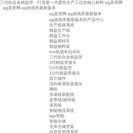
三代铝合金精益管：打造新一代柔性生产工位的核心材料-pg直营网
pg直营网-pg游戏库最新版本
pg直营网-pg游戏库最新版本
pg游戏库最新版本的产品中心
生产线体系统
精益生产线
精益工作台
精益周转车
精益物料架
lcia低成本自动化
三代铝合金精益管
3代精益管接头
1\2代精益管
1\2代精益管接头
其它辅件
流利条滑轨及接头
脚轮
倍速链装配线
皮带线/插件线
滚筒线
智能物流系统
agv智能
智能仓储
仓库仓储货架
信息化管理系统