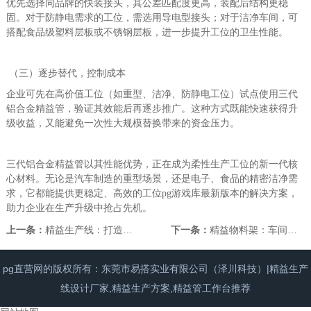
优先选择同品牌的快装接头，其公差匹配度更高，装配后结构更稳
固。对于防静电需求的工位，需选用导电型接头；对于洁净车间，可
搭配食品级塑料层板或不锈钢层板，进一步提升工位的卫生性能。
（三）逐步替代，控制成本
企业可先在高价值工位（如重型、洁净、防静电工位）试点使用三代
铝合金精益管，验证其效能后再逐步推广。这种方式既能快速获得升
级收益，又能避免一次性大规模替换带来的资金压力。
三代铝合金精益管以其性能优势，正在成为柔性生产工位的新一代核
心材料。无论是汽车制造的重型场景，还是电子、食品的精密洁净需
求，它都能提供更稳定、高效的工位pg游戏库最新版本的解决方案，
助力企业在生产升级中抢占先机。
上一条：
精益生产线：打造高效制造系统的核心引擎
下一条：
精益物料架：车间物料规范存储的高效精益工具
pg直营网的版权所有：东莞市易搭实业有限公司（泽川科技）|精益生产
线设计厂家,精益生产方案,精益管工作台推荐