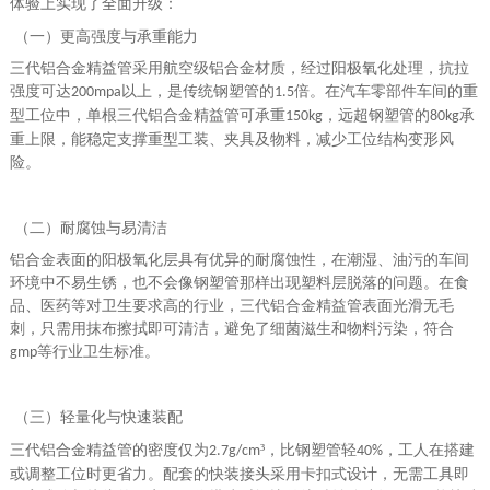
体验上实现了全面升级：
（一）更高强度与承重能力
三代铝合金精益管采用航空级铝合金材质，经过阳极氧化处理，抗拉
强度可达
以上，是传统钢塑管的
倍。在汽车零部件车间的重
200mpa
1.5
型工位中，单根三代铝合金精益管可承重
，远超钢塑管的
承
150kg
80kg
重上限，能稳定支撑重型工装、夹具及物料，减少工位结构变形风
险。
（二）耐腐蚀与易清洁
铝合金表面的阳极氧化层具有优异的耐腐蚀性，在潮湿、油污的车间
环境中不易生锈，也不会像钢塑管那样出现塑料层脱落的问题。在食
品、医药等对卫生要求高的行业，三代铝合金精益管表面光滑无毛
刺，只需用抹布擦拭即可清洁，避免了细菌滋生和物料污染，符合
等行业卫生标准。
gmp
（三）轻量化与快速装配
三代铝合金精益管的密度仅为
³，比钢塑管轻
，工人在搭建
2.7g/cm
40%
或调整工位时更省力。配套的快装接头采用卡扣式设计，无需工具即