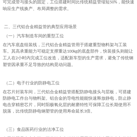
可完成管与接头的固定，工位搭建时间比传统精益管缩短
，能快速
50%
响应生产线换产、布局调整的需求。
二、三代铝合金精益管的典型应用场景
（一）汽车制造车间的重型工位
在汽车底盘组装线，三代铝合金精益管用于搭建重型物料架与工装
车。其高承重能力可稳定支撑重达
的底盘部件，快装接头则能让
100kg
工人在
小时内完成工位改造，适配新车型的生产需求，避免了传统钢
2
塑管因承重不足导致的结构晃动问题。
（二）电子行业的防静电工位
在芯片封装车间，三代铝合金精益管搭配防静电接头与层板，可搭建
防静电工作台与物料架。铝合金的导电性能能快速释放静电，防止静
电击穿精密芯片，同时阳极氧化层的耐磨特性可保障工位长期使用不
脱落，比传统防静电钢塑管的使用寿命延长
倍。
3
（三）食品医药行业的洁净工位