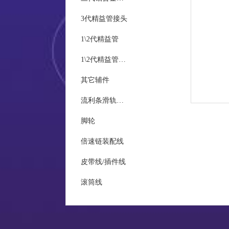
3代精益管接头
统计
1\2代精益管
1\2代精益管接头
现场
其它辅件
质量
流利条滑轨及接头
脚轮
倍速链装配线
皮带线/插件线
滚筒线