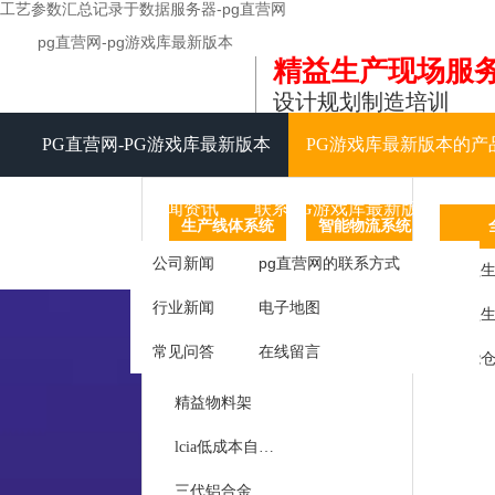
工艺参数汇总记录于数据服务器-pg直营网
pg直营网-pg游戏库最新版本
精益生产现场服
设计规划制造培训
PG直营网-PG游戏库最新版本
PG游戏库最新版本的产
视频中心
新闻资讯
联系PG游戏库最新版本
生产线体系统
智能物流系统
信息化
公司新闻
pg直营网的联系方式
精益生产线
agv智能
tpm
精益生
行业新闻
电子地图
精益工作台
智能仓储
常见问答
在线留言
精益周转车
仓库仓储货架
工作
精益物料架
呼叫
lcia低成本自动化
库房
三代铝合金精益管