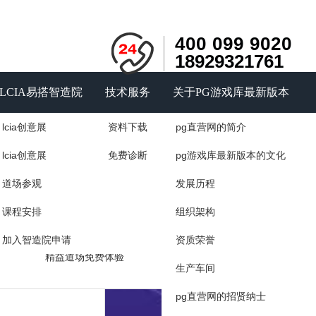
400 099 9020
18929321761
LCIA易搭智造院
技术服务
关于PG游戏库最新版本
lcia创意展
资料下载
pg直营网的简介
询
户见证
精益智能道场
lcia创意展
免费诊断
pg游戏库最新版本的文化
力量
道场展示
道场参观
发展历程
咨询
精益道场的作用
课程安排
组织架构
如何建设精益道场
加入智造院申请
资质荣誉
精益道场免费体验
生产车间
pg直营网的招贤纳士