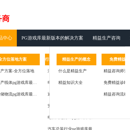
务商
品中心
PG游戏库最新版本的解决方案
精益生产咨询
管理系统
全方位落地方案
管理运营系统
精益生产的概念
行业pg游戏库最新版本的解决方案
免费精益咨
客
设备管理
产方案-全方位落地
标准作业
什么是精益生产
消费类电子行业pg游戏库最新版本的解决方案
精益咨询师资
标杆客户
工艺参数汇总记录于数据服务器
精益道场
精益生产线体pg游戏库最新版本的解决方案
精益知识大全
电器行业pg游戏库最新版本的解决方案
免费精益诊断
客户感言
状态
精益辅导
智能仓储物流pg游戏库最新版本的解决方案
通讯设备行业pg游戏库最新版本的解决方案
精益咨询流程
改进成果
服务
精益思想
安防行业pg游戏库最新版本的解决方案
管理
师资团队
电脑周边行业pg游戏库最新版本的解决方案
生产节拍检测及控制
汽车总装行业pg游戏库最新版本的解决方案