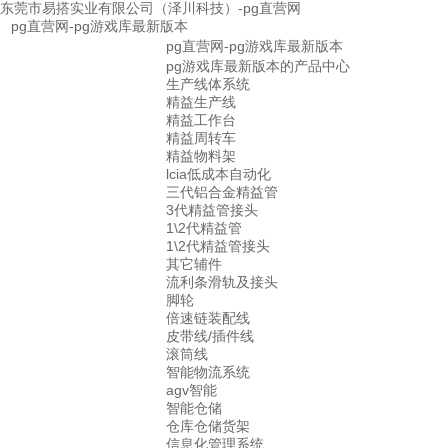
东莞市易搭实业有限公司（泽川科技）-pg直营网
pg直营网-pg游戏库最新版本
pg直营网-pg游戏库最新版本
pg游戏库最新版本的产品中心
生产线体系统
精益生产线
精益工作台
精益周转车
精益物料架
lcia低成本自动化
三代铝合金精益管
3代精益管接头
1\2代精益管
1\2代精益管接头
其它辅件
流利条滑轨及接头
脚轮
倍速链装配线
皮带线/插件线
滚筒线
智能物流系统
agv智能
智能仓储
仓库仓储货架
信息化管理系统