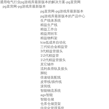
通用电气行业pg游戏库最新版本的解决方案-pg直营网
pg直营网-pg游戏库最新版本
pg直营网-pg游戏库最新版本
pg游戏库最新版本的产品中心
生产线体系统
精益生产线
精益工作台
精益周转车
精益物料架
lcia低成本自动化
三代铝合金精益管
3代精益管接头
1\2代精益管
1\2代精益管接头
其它辅件
流利条滑轨及接头
脚轮
倍速链装配线
皮带线/插件线
滚筒线
智能物流系统
agv智能
智能仓储
仓库仓储货架
信息化管理系统