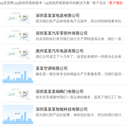
pg直营网-pg游戏库最新版本
>
pg游戏库最新版本的解决方案
>
客户见证
>
客户感言
深圳某某某电器有限公司
因为我们的产品有很多电子元器件，所以对防静电要求比较
高，你们给我们提供的方案是使用不锈钢精益管来制作生产
线，不锈钢精益管的外观看起来整洁美观，而且经久耐用。
深圳某某汽车零部件有限公司
精益管的灵活性特别适合我们的产品生产，方便我们高效的
自从找到你们来为我们设计生产周转器具以来，我们一直合
调整生产计划。不仅提高了工人的生产效率，而且对产品的
作的很愉快，他们不仅业务人员有很好的专业性，而且反应
不良品率有了很好的控制。接下来我们还要大力推行精益生
速度很快。每次产品打样都能够如期完成样品。因为他们做
惠州某某汽车电器有限公司
产，还会……
了很多家我们行业的客户，所以对于汽车零部件周转器具的
我们公司成立了十几年了，改变起来相对一些新兴企业来说
设计有比较丰富的经验，会根据每种产品的材质及周转要
比较困难些，不过我们还是打算在精益生产的道路上坚定不
求，做出最合理的设计，不仅可以对产品达到很好的保护，
断的走下去。这次找到你们可以说是偶然也可以说是必然，
某某空调有限公司
还能合理的……
前期通过和你们业务员的沟通可以感觉到，你们业务员的专
确实是一家比较专业的精益生产方案服务商，为我们提供了
业性都比较高，虽然对于一些比较专业的精益管生产方面的
自动回箱料架、精益管推板式生产线等设备。以前我们用的
知识还是不太懂，但是从业务来说已经很不错了，沟通起来
是老式的工作台，每个工位之间需要手动搬运拿取产品，比
很顺畅，……
较浪费时间而且有可能损坏产品。为我们设计的推板生产
深圳某某某铜阀门有限公司
线，根据产品制作了专用治具，通过流利条滑轨传动，解决
首先非常感谢对我们一直以来的服务，提高了我们工厂的5s
了人工搬运产品的问题，提高了生产效率，现在的产能大概
管理。我们以前的工作台都是铁制焊接的工作台，又笨重又
提升了15……
丑，现场布线也很杂乱。经过迪亚的改造我们现场5s有了很
深圳某某某智能科技有限公司
大的提高，工作台的设计合理，节约了多余的人力，提高了
因为我们的产品比较重，体积也比较大，所以给我们设计了
生产效率。还有值得一说的是售后反应速度真的很快，平常
带滚筒的装配工作台，使用了u型生产线的布局，因为我们
有什么问题跟你们业务员一说，很快就会过来处理了。
是新搬的厂房，所以整体生产线的布局规划都由来帮我们完