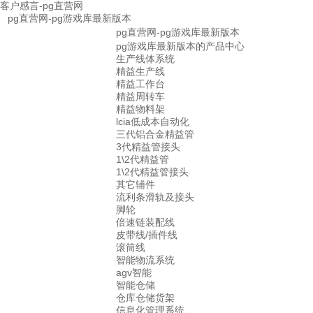
客户感言-pg直营网
pg直营网-pg游戏库最新版本
pg直营网-pg游戏库最新版本
pg游戏库最新版本的产品中心
生产线体系统
精益生产线
精益工作台
精益周转车
精益物料架
lcia低成本自动化
三代铝合金精益管
3代精益管接头
1\2代精益管
1\2代精益管接头
其它辅件
流利条滑轨及接头
脚轮
倍速链装配线
皮带线/插件线
滚筒线
智能物流系统
agv智能
智能仓储
仓库仓储货架
信息化管理系统