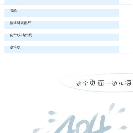
脚轮
倍速链装配线
皮带线/插件线
滚筒线