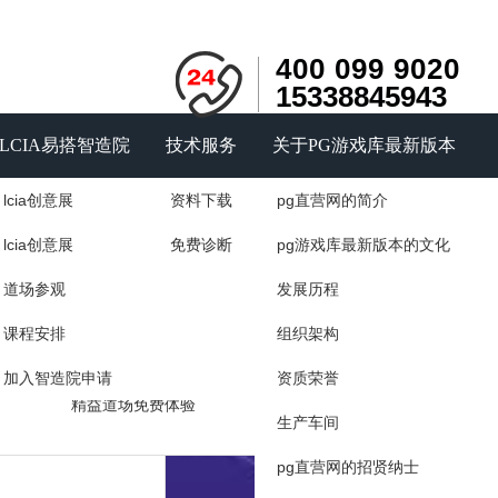
400 099 9020
15338845943
LCIA易搭智造院
技术服务
关于PG游戏库最新版本
lcia创意展
资料下载
pg直营网的简介
询
户见证
精益智能道场
lcia创意展
免费诊断
pg游戏库最新版本的文化
力量
道场展示
道场参观
发展历程
咨询
精益道场的作用
课程安排
组织架构
如何建设精益道场
加入智造院申请
资质荣誉
精益道场免费体验
生产车间
pg直营网的招贤纳士