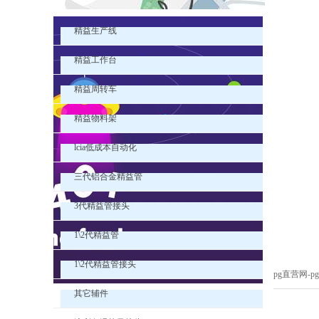
精益生产线
精益工作台
精益周转车
精益物料架
lcia低成本自动化
三代铝合金精益管
3代精益管接头
1\2代精益管
1\2代精益管接头
pg直营网-
其它辅件