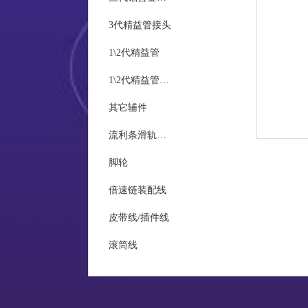
3代精益管接头
统计
1\2代精益管
1\2代精益管接头
现场
其它辅件
质量
流利条滑轨及接头
脚轮
倍速链装配线
皮带线/插件线
滚筒线