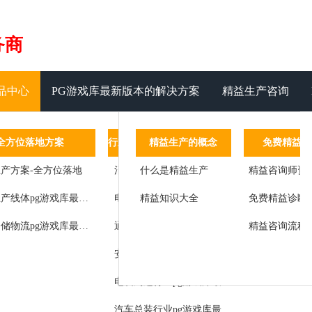
务商
品中心
PG游戏库最新版本的解决方案
精益生产咨询
管理系统
全方位落地方案
管理运营系统
精益生产的概念
行业pg游戏库最新版本的解决方案
免费精益咨
客
设备管理
产方案-全方位落地
标准作业
什么是精益生产
消费类电子行业pg游戏库最新版本的解决方案
精益咨询师资
标杆客户
工艺参数汇总记录于数据服务器
精益道场
精益生产线体pg游戏库最新版本的解决方案
精益知识大全
电器行业pg游戏库最新版本的解决方案
免费精益诊断
客户感言
状态
精益辅导
智能仓储物流pg游戏库最新版本的解决方案
通讯设备行业pg游戏库最新版本的解决方案
精益咨询流程
改进成果
服务
精益思想
安防行业pg游戏库最新版本的解决方案
管理
师资团队
电脑周边行业pg游戏库最新版本的解决方案
生产节拍检测及控制
汽车总装行业pg游戏库最新版本的解决方案