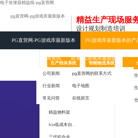
电子坐便器精益线-pg直营网
pg直营网-pg游戏库最新版本
精益生产现场服
设计规划制造培训
PG直营网-PG游戏库最新版本
PG游戏库最新版本的产
视频中心
新闻资讯
联系PG游戏库最新版本
生产线体系统
智能物流系统
信息化
公司新闻
pg直营网的联系方式
精益生产线
agv智能
tpm
精益生
行业新闻
电子地图
精益工作台
智能仓储
常见问答
在线留言
精益周转车
仓库仓储货架
工作
精益物料架
呼叫
lcia低成本自动化
库房
三代铝合金精益管