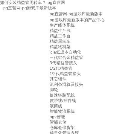
如何安装精益管周转车？-pg直营网
pg直营网-pg游戏库最新版本
pg直营网-pg游戏库最新版本
pg游戏库最新版本的产品中心
生产线体系统
精益生产线
精益工作台
精益周转车
精益物料架
lcia低成本自动化
三代铝合金精益管
3代精益管接头
1\2代精益管
1\2代精益管接头
其它辅件
流利条滑轨及接头
脚轮
倍速链装配线
皮带线/插件线
滚筒线
智能物流系统
agv智能
智能仓储
仓库仓储货架
信息化管理系统