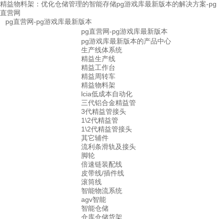
精益物料架：优化仓储管理的智能存储pg游戏库最新版本的解决方案-pg
直营网
pg直营网-pg游戏库最新版本
pg直营网-pg游戏库最新版本
pg游戏库最新版本的产品中心
生产线体系统
精益生产线
精益工作台
精益周转车
精益物料架
lcia低成本自动化
三代铝合金精益管
3代精益管接头
1\2代精益管
1\2代精益管接头
其它辅件
流利条滑轨及接头
脚轮
倍速链装配线
皮带线/插件线
滚筒线
智能物流系统
agv智能
智能仓储
仓库仓储货架