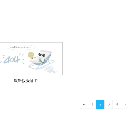
镀铬接头hj-11
«
1
2
3
4
»