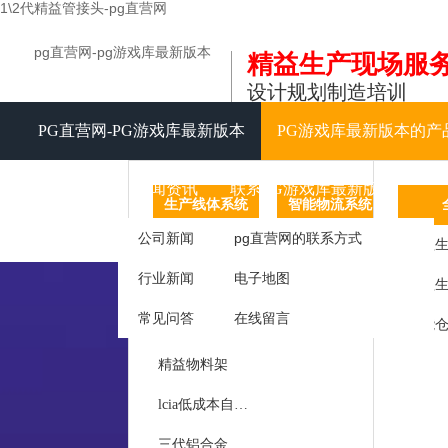
1\2代精益管接头-pg直营网
pg直营网-pg游戏库最新版本
精益生产现场服
设计规划制造培训
PG直营网-PG游戏库最新版本
PG游戏库最新版本的产
视频中心
新闻资讯
联系PG游戏库最新版本
生产线体系统
智能物流系统
信息化
公司新闻
pg直营网的联系方式
精益生产线
agv智能
tpm
精益生
行业新闻
电子地图
精益工作台
智能仓储
常见问答
在线留言
精益周转车
仓库仓储货架
工作
精益物料架
呼叫
lcia低成本自动化
库房
三代铝合金精益管