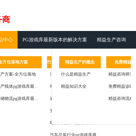
务商
品中心
PG游戏库最新版本的解决方案
精益生产咨询
管理系统
全方位落地方案
管理运营系统
精益生产的概念
行业pg游戏库最新版本的解决方案
免费精益咨
客
设备管理
产方案-全方位落地
标准作业
什么是精益生产
消费类电子行业pg游戏库最新版本的解决方案
精益咨询师资
标杆客户
工艺参数汇总记录于数据服务器
精益道场
精益生产线体pg游戏库最新版本的解决方案
精益知识大全
电器行业pg游戏库最新版本的解决方案
免费精益诊断
客户感言
状态
精益辅导
智能仓储物流pg游戏库最新版本的解决方案
通讯设备行业pg游戏库最新版本的解决方案
精益咨询流程
改进成果
服务
精益思想
安防行业pg游戏库最新版本的解决方案
管理
师资团队
电脑周边行业pg游戏库最新版本的解决方案
生产节拍检测及控制
汽车总装行业pg游戏库最新版本的解决方案