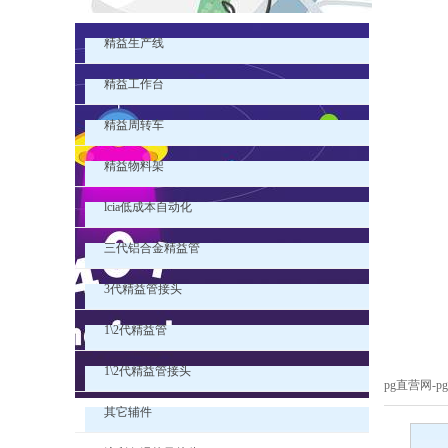
精益生产线
精益工作台
精益周转车
精益物料架
lcia低成本自动化
三代铝合金精益管
3代精益管接头
1\2代精益管
1\2代精益管接头
pg直营网-
其它辅件