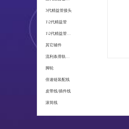
3代精益管接头
统计
1\2代精益管
1\2代精益管接头
现场
其它辅件
质量
流利条滑轨及接头
脚轮
倍速链装配线
皮带线/插件线
滚筒线