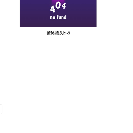
镀铬接头hj-9