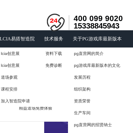
400 099 9020
15338845943
LCIA易搭智造院
技术服务
关于PG游戏库最新版本
lcia创意展
资料下载
pg直营网的简介
询
户见证
精益智能道场
lcia创意展
免费诊断
pg游戏库最新版本的文化
力量
道场展示
道场参观
发展历程
咨询
精益道场的作用
课程安排
组织架构
如何建设精益道场
加入智造院申请
资质荣誉
精益道场免费体验
生产车间
pg直营网的招贤纳士