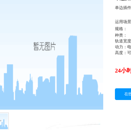
单边插
运用场景
规格： 
种类：
轨道宽度
动力：
高度：
24小时
在