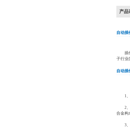
产品
自动插
插件线
子行业
自动插
1、可
2、自
合金构
3、手