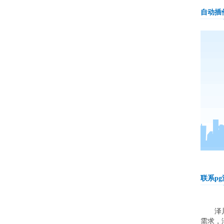
自动插
联系p
泽川 
需求，