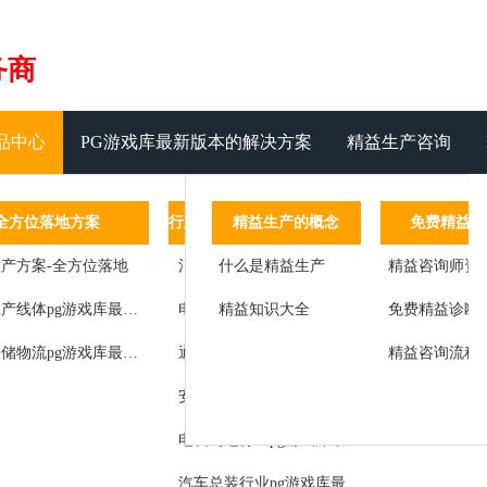
务商
品中心
PG游戏库最新版本的解决方案
精益生产咨询
管理系统
全方位落地方案
管理运营系统
精益生产的概念
行业pg游戏库最新版本的解决方案
免费精益咨
客
设备管理
产方案-全方位落地
标准作业
什么是精益生产
消费类电子行业pg游戏库最新版本的解决方案
精益咨询师资
标杆客户
工艺参数汇总记录于数据服务器
精益道场
精益生产线体pg游戏库最新版本的解决方案
精益知识大全
电器行业pg游戏库最新版本的解决方案
免费精益诊断
客户感言
状态
精益辅导
智能仓储物流pg游戏库最新版本的解决方案
通讯设备行业pg游戏库最新版本的解决方案
精益咨询流程
改进成果
服务
精益思想
安防行业pg游戏库最新版本的解决方案
管理
师资团队
电脑周边行业pg游戏库最新版本的解决方案
生产节拍检测及控制
汽车总装行业pg游戏库最新版本的解决方案