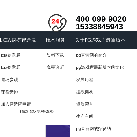
400 099 9020
15338845943
LCIA易搭智造院
技术服务
关于PG游戏库最新版本
lcia创意展
资料下载
pg直营网的简介
询
户见证
精益智能道场
lcia创意展
免费诊断
pg游戏库最新版本的文化
力量
道场展示
道场参观
发展历程
咨询
精益道场的作用
课程安排
组织架构
如何建设精益道场
加入智造院申请
资质荣誉
精益道场免费体验
生产车间
pg直营网的招贤纳士