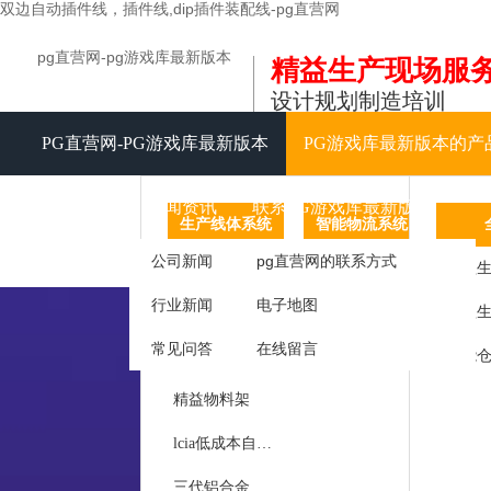
双边自动插件线，插件线,dip插件装配线-pg直营网
pg直营网-pg游戏库最新版本
精益生产现场服
设计规划制造培训
PG直营网-PG游戏库最新版本
PG游戏库最新版本的产
视频中心
新闻资讯
联系PG游戏库最新版本
生产线体系统
智能物流系统
信息化
公司新闻
pg直营网的联系方式
精益生产线
agv智能
tpm
精益生
行业新闻
电子地图
精益工作台
智能仓储
常见问答
在线留言
精益周转车
仓库仓储货架
工作
精益物料架
呼叫
lcia低成本自动化
库房
三代铝合金精益管