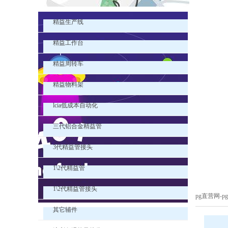
精益生产线
精益工作台
精益周转车
精益物料架
lcia低成本自动化
三代铝合金精益管
3代精益管接头
1\2代精益管
1\2代精益管接头
pg直营网-
其它辅件