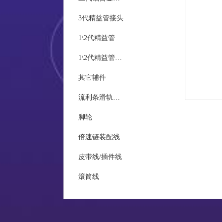
3代精益管接头
统计
1\2代精益管
1\2代精益管接头
现场
其它辅件
质量
流利条滑轨及接头
脚轮
倍速链装配线
皮带线/插件线
滚筒线