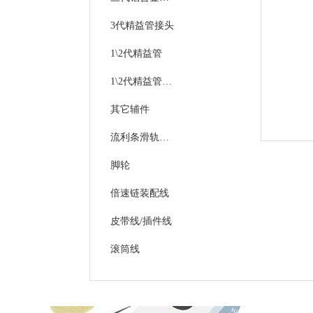
3代精益管接头
统计
1\2代精益管
1\2代精益管接头
现场
其它辅件
质量
流利条滑轨及接头
脚轮
倍速链装配线
皮带线/插件线
滚筒线