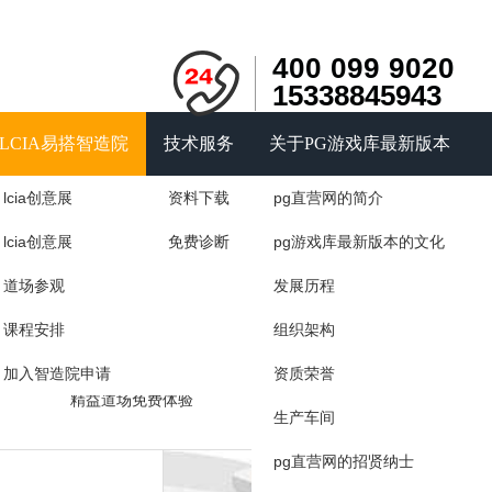
400 099 9020
15338845943
LCIA易搭智造院
技术服务
关于PG游戏库最新版本
lcia创意展
资料下载
pg直营网的简介
询
户见证
精益智能道场
lcia创意展
免费诊断
pg游戏库最新版本的文化
力量
道场展示
道场参观
发展历程
咨询
精益道场的作用
课程安排
组织架构
如何建设精益道场
加入智造院申请
资质荣誉
精益道场免费体验
生产车间
pg直营网的招贤纳士