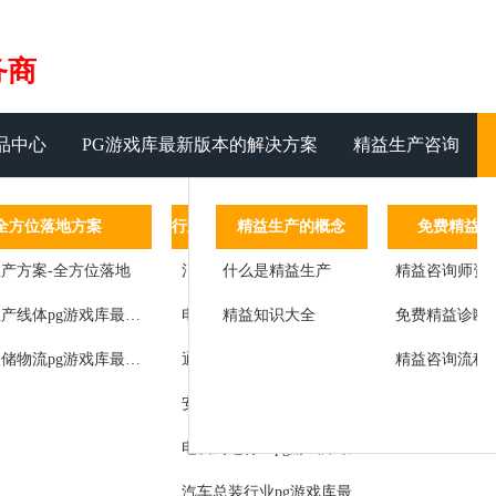
务商
品中心
PG游戏库最新版本的解决方案
精益生产咨询
管理系统
全方位落地方案
管理运营系统
精益生产的概念
行业pg游戏库最新版本的解决方案
免费精益咨
客
设备管理
产方案-全方位落地
标准作业
什么是精益生产
消费类电子行业pg游戏库最新版本的解决方案
精益咨询师资
标杆客户
工艺参数汇总记录于数据服务器
精益道场
精益生产线体pg游戏库最新版本的解决方案
精益知识大全
电器行业pg游戏库最新版本的解决方案
免费精益诊断
客户感言
状态
精益辅导
智能仓储物流pg游戏库最新版本的解决方案
通讯设备行业pg游戏库最新版本的解决方案
精益咨询流程
改进成果
服务
精益思想
安防行业pg游戏库最新版本的解决方案
管理
师资团队
电脑周边行业pg游戏库最新版本的解决方案
生产节拍检测及控制
汽车总装行业pg游戏库最新版本的解决方案