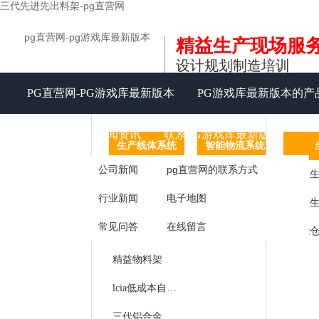
三代先进先出料架-pg直营网
pg直营网-pg游戏库最新版本
精益生产现场服
设计规划制造培训
PG直营网-PG游戏库最新版本
PG游戏库最新版本的产
视频中心
新闻资讯
联系PG游戏库最新版本
生产线体系统
智能物流系统
信息化
公司新闻
pg直营网的联系方式
精益生产线
agv智能
tpm
精益生
行业新闻
电子地图
精益工作台
智能仓储
常见问答
在线留言
精益周转车
仓库仓储货架
工作
精益物料架
呼叫
lcia低成本自动化
库房
三代铝合金精益管