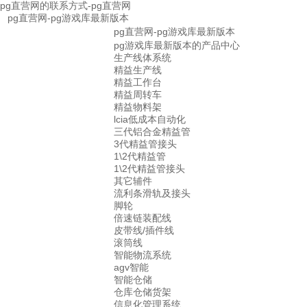
pg直营网的联系方式-pg直营网
pg直营网-pg游戏库最新版本
pg直营网-pg游戏库最新版本
pg游戏库最新版本的产品中心
生产线体系统
精益生产线
精益工作台
精益周转车
精益物料架
lcia低成本自动化
三代铝合金精益管
3代精益管接头
1\2代精益管
1\2代精益管接头
其它辅件
流利条滑轨及接头
脚轮
倍速链装配线
皮带线/插件线
滚筒线
智能物流系统
agv智能
智能仓储
仓库仓储货架
信息化管理系统